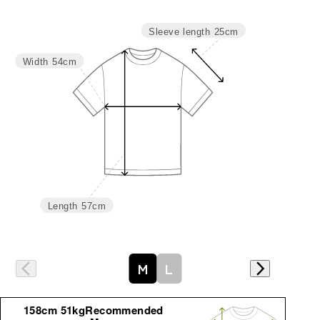
サイズ
身丈
バスト
袖丈
Sleeve length
25cm
M
57
108
25
Width
54cm
L
59
116
26
Length
57cm
詳細はこちら
M
L
158cm 51kgRecommended