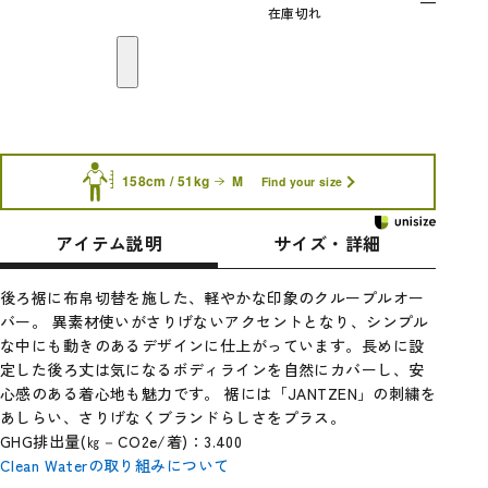
—
在庫切れ
158cm / 51kg
M
Find your size
アイテム説明
サイズ・詳細
後ろ裾に布帛切替を施した、軽やかな印象のクループルオー
バー。 異素材使いがさりげないアクセントとなり、シンプル
な中にも動きのあるデザインに仕上がっています。長めに設
定した後ろ丈は気になるボディラインを自然にカバーし、安
心感のある着心地も魅力です。 裾には「JANTZEN」の刺繍を
あしらい、さりげなくブランドらしさをプラス。
GHG排出量(㎏－CO2e/着)：3.400
Clean Waterの取り組みについて