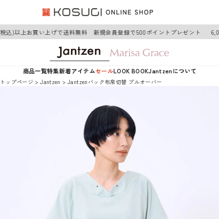
円(税込)以上お買い上げで送料無料 新規会員登録で500ポイントプレゼント
6,
商品一覧
特集
新着アイテム
セール
LOOK BOOK
Jantzenについて
トップページ
Jantzen
Jantzenバック布帛切替 プルオーバー