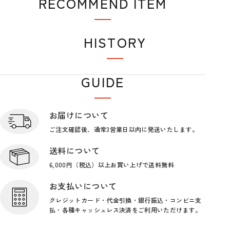
RECOMMEND ITEM
おすすめアイテム
HISTORY
閲覧履歴
GUIDE
ショップガイド
お届けについて
ご注文確認後、通常3営業日
以内に発送いたします。
送料について
6,000円（税込）以上お買い上げで
送料無料
お支払いについて
クレジットカード・代金引換・銀行
振込・コンビニ支
払・各種キャッシ
ュレス決済をご利用いただけます。