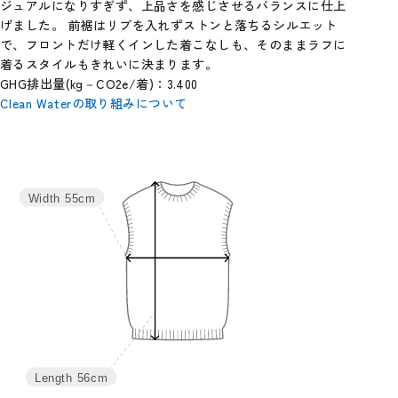
ジュアルになりすぎず、上品さを感じさせるバランスに仕上
げました。 前裾はリブを入れずストンと落ちるシルエット
で、フロントだけ軽くインした着こなしも、そのままラフに
着るスタイルもきれいに決まります。
GHG排出量(kg－CO2e/着)：3.400
Clean Waterの取り組みについて
サイズ
身丈
肩幅
バスト
M
56
87
110
Width
55cm
L
58
89
118
Length
56cm