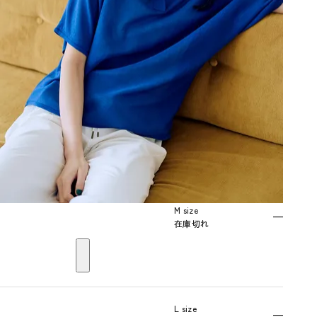
M size
—
在庫切れ
L size
—