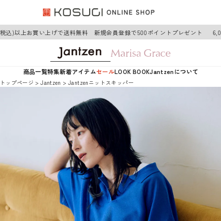
(税込)以上お買い上げで送料無料 新規会員登録で500ポイントプレゼント
6,0
商品一覧
特集
新着アイテム
セール
LOOK BOOK
Jantzenについて
トップページ
Jantzen
Jantzenニットスキッパー