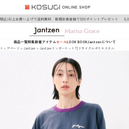
円(税込)以上お買い上げで送料無料 新規会員登録で500ポイントプレゼント
6,
商品一覧
特集
新着アイテム
セール
LOOK BOOK
Jantzenについて
トップページ
Jantzen
JantzenリンガーニットT[リサイクルポリエステル/ウォッ