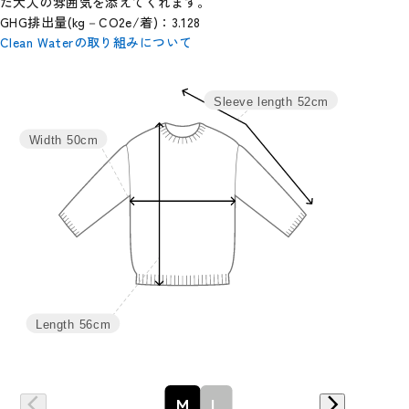
た大人の雰囲気を添えてくれます。
GHG排出量(kg－CO2e/着)：3.128
Clean Waterの取り組みについて
サイズ
身丈
バスト
裄丈
Sleeve length
52cm
M
56
100
52
Width
50cm
L
58
108
53
Length
56cm
詳細はこちら
M
L