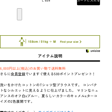
L size
カートに入れる
158cm / 51kg
M
Find your size
アイテム説明
6,000円以上(税込)のお買い物で送料無料
さらに
会員登録
でいますぐ使える500ポイントプレゼント！
洗いをかけたコットンのTシャツ型ブラウスです。 コンパク
トなシルエットに見えるように仕上げました。 マリンなニュ
アンスのオフ白xブルー、夏らしいカラーのキャメルxターコ
イズの2色展開です。