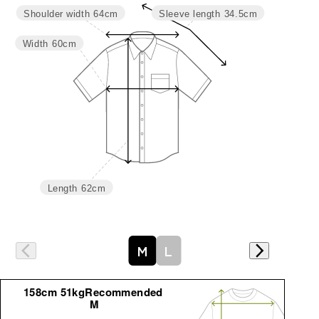
Shoulder width
64cm
Sleeve length
34.5cm
Width
60cm
Length
62cm
M
L
158cm 51kgRecommended
M