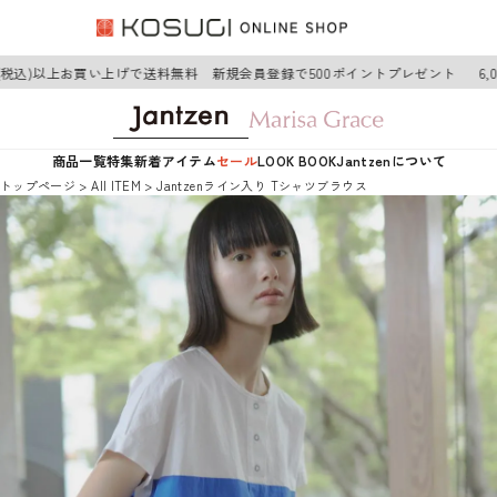
(税込)以上お買い上げで送料無料 新規会員登録で500ポイントプレゼント
6,0
商品一覧
特集
新着アイテム
セール
LOOK BOOK
Jantzenについて
トップページ
AII ITEM
Jantzenライン入り Tシャツブラウス