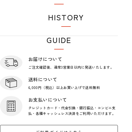
おすすめアイテム
HISTORY
閲覧履歴
GUIDE
ショップガイド
お届けについて
ご注文確認後、通常3営業日
以内に発送いたします。
送料について
6,000円（税込）以上お買い上げで
送料無料
お支払いについて
クレジットカード・代金引換・銀行
振込・コンビニ支
払・各種キャッシ
ュレス決済をご利用いただけます。