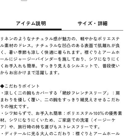
アイテム説明
サイズ・詳細
リネンのようなナチュラル感が魅力の、軽やかなポリエステ
ル素材のドレス。ナチュラルな凹凸のある表面で肌離れが良
く、暑い季節も涼しく快適に着られます。襟ぐりとアームホ
ールにジャージーバインダーを施しており、シワになりにく
くお手入れも簡単。すっきり見えるシルエットで、普段使い
からお出かけまで活躍します。
◆こだわりポイント
・涼しく二の腕もカバーする「絶妙フレンチスリーブ」：肩
まわりを優しく覆い、二の腕をすっきり細見えさせるこだわ
りの袖丈です。
・シワ知らずで、お手入れ簡単：ポリエステル100％の優秀素
材。シワになりにくいため、ご家庭での洗濯（イージーケ
ア）や、旅行時の持ち運びもストレスフリーです。
・ディテールに光る大人のこだわり：襟ぐりとアームホール