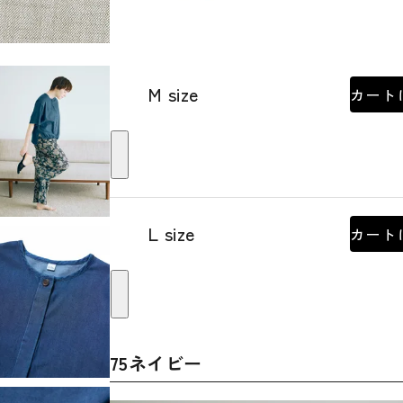
M size
カート
L size
カート
75ネイビー