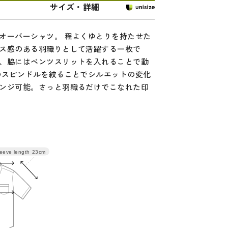
サイズ・詳細
オーバーシャツ。 程よくゆとりを持たせた
ス感のある羽織りとして活躍する一枚で
、脇にはベンツスリットを入れることで動
のスピンドルを絞ることでシルエットの変化
ンジ可能。さっと羽織るだけでこなれた印
eeve length
23cm
バスト
袖丈
裄丈
113
23
50
119
24
52