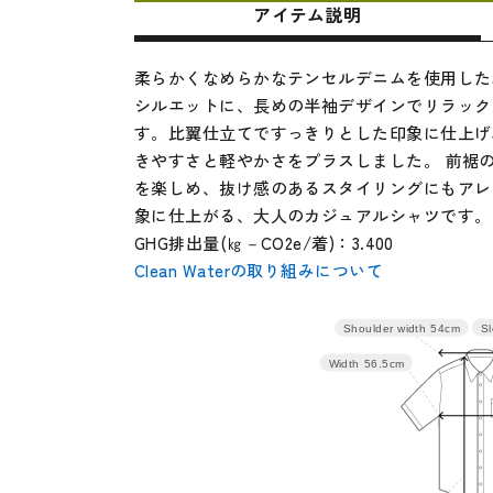
アイテム説明
柔らかくなめらかなテンセルデニムを使用した
シルエットに、長めの半袖デザインでリラック
す。比翼仕立てですっきりとした印象に仕上げ
きやすさと軽やかさをプラスしました。 前裾
を楽しめ、抜け感のあるスタイリングにもアレ
象に仕上がる、大人のカジュアルシャツです。
GHG排出量(㎏－CO2e/着)：3.400
Clean Waterの取り組みについて
Sl
Shoulder width
54cm
サイズ
身丈
肩幅
Width
56.5cm
M
58
54
L
60
55.5