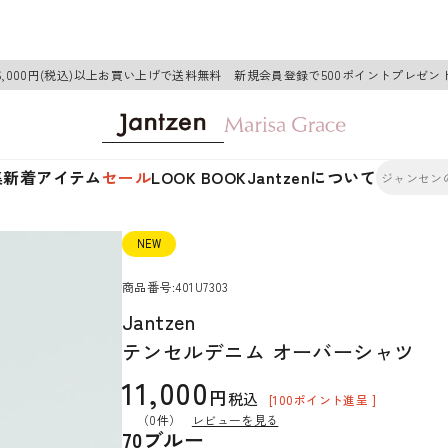
6,000円(税込)以上お買い上げで送料無料 新規会員登録で500ポイントプレゼン
集
新着アイテム
セール
LOOK BOOK
Jantzenについて
NEW
商品番号
401U7303
Jantzen
テンセルデニム オーバーシャツ
11,000
税込
[
100
ポイント進呈 ]
（0件）
レビューを見る
70ブルー