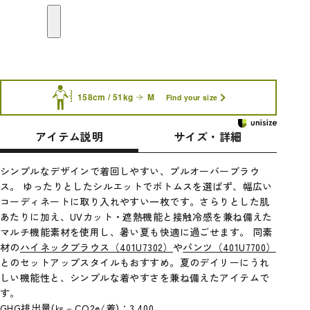
158cm / 51kg
M
Find your size
アイテム説明
サイズ・詳細
シンプルなデザインで着回しやすい、プルオーバーブラウ
ス。 ゆったりとしたシルエットでボトムスを選ばず、幅広い
コーディネートに取り入れやすい一枚です。さらりとした肌
あたりに加え、UVカット・遮熱機能と接触冷感を兼ね備えた
マルチ機能素材を使用し、暑い夏も快適に過ごせます。 同素
材の
ハイネックブラウス（401U7302）
や
パンツ（401U7700）
とのセットアップスタイルもおすすめ。夏のデイリーにうれ
しい機能性と、シンプルな着やすさを兼ね備えたアイテムで
す。
GHG排出量(㎏－CO2e/着)：3.400