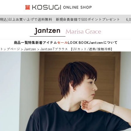
円(税込)以上お買い上げで送料無料 新規会員登録で500ポイントプレゼント
6,
商品一覧
特集
新着アイテム
セール
LOOK BOOK
Jantzenについて
トップページ
Jantzen
JantzenTブラウス 【UVカット/遮熱/接触冷感】