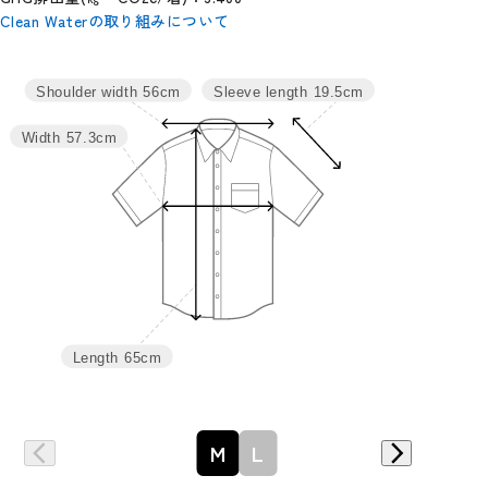
Clean Waterの取り組みについて
サイズ
身丈
肩幅
バスト
袖丈
裄丈
Sleeve length
19.5cm
Shoulder width
56cm
M
65
56
114.5
19.5
47.5
Width
57.3cm
L
67
57.6
120.5
20.2
49
Length
65cm
詳細はこちら
M
L