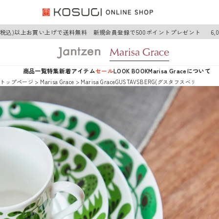
円(税込)以上お買い上げで送料無料 新規会員登録で500ポイントプレゼント
6,
商品一覧
特集
新着アイテム
セール
LOOK BOOK
Marisa Graceについて
トップページ
Marisa Grace
Marisa GraceGUSTAVSBERG(グスタフスベリ)プレート