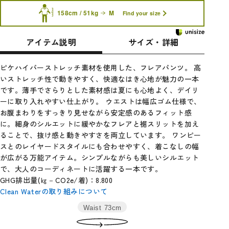
158cm / 51kg
M
Find your size
アイテム説明
サイズ・詳細
ピケハイパーストレッチ素材を使用した、フレアパンツ。 高
いストレッチ性で動きやすく、快適なはき心地が魅力の一本
です。薄手でさらりとした素材感は夏にも心地よく、デイリ
ーに取り入れやすい仕上がり。 ウエストは幅広ゴム仕様で、
お腹まわりをすっきり見せながら安定感のあるフィット感
に。細身のシルエットに緩やかなフレアと裾スリットを加え
ることで、抜け感と動きやすさを両立しています。 ワンピー
スとのレイヤードスタイルにも合わせやすく、着こなしの幅
が広がる万能アイテム。シンプルながらも美しいシルエット
で、大人のコーディネートに活躍する一本です。
GHG排出量(㎏－CO2e/着)：8.800
Clean Waterの取り組みについて
Waist
73cm
サイ
ウエス
ヒッ
わた
裾
股
股
総