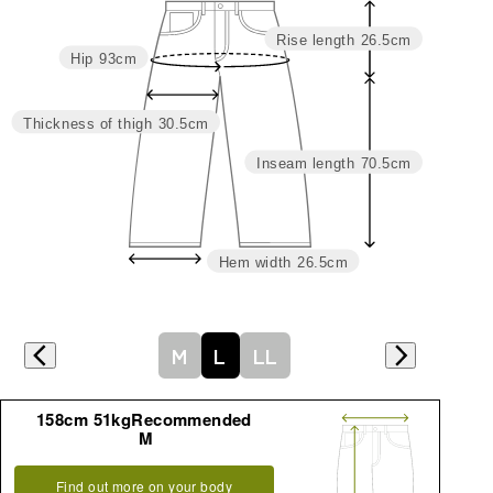
ズ
ト
プ
り
幅
上
下
丈
Rise length
26.5cm
M
69
89
29
26
26
69
95
Hip
93cm
L
73
93
30.5
26.5
26.5
70.5
97
LL
77
97
31.5
27
27
72
99
Thickness of thigh
30.5cm
Inseam length
70.5cm
Hem width
26.5cm
M
L
LL
詳細はこちら
158cm 51kgRecommended
M
Find out more on your body