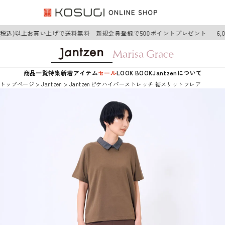
円(税込)以上お買い上げで送料無料 新規会員登録で500ポイントプレゼント
6,
商品一覧
特集
新着アイテム
セール
LOOK BOOK
Jantzenについて
トップページ
Jantzen
Jantzenピケハイパーストレッチ 裾スリットフレアパンツ 