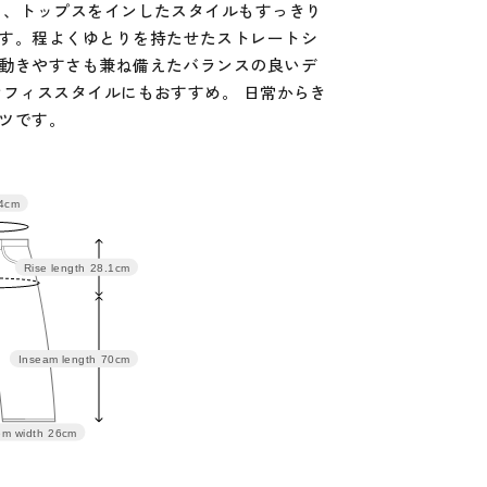
り、トップスをインしたスタイルもすっきり
す。程よくゆとりを持たせたストレートシ
動きやすさも兼ね備えたバランスの良いデ
オフィススタイルにもおすすめ。 日常からき
ツです。
4cm
り
裾幅
股上
股下
総丈
Rise length
28.1cm
2
25
27.6
69
96.6
5
26
28.1
70
98.1
8
27
28.6
71
99.6
Inseam length
70cm
m width
26cm