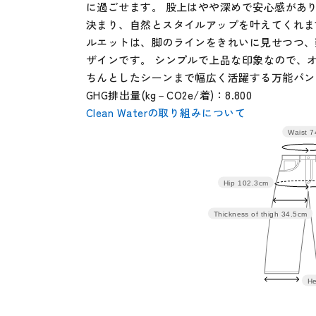
に過ごせます。 股上はやや深めで安心感があ
決まり、自然とスタイルアップを叶えてくれま
ルエットは、脚のラインをきれいに見せつつ、
ザインです。 シンプルで上品な印象なので、
ちんとしたシーンまで幅広く活躍する万能パン
GHG排出量(kg－CO2e/着)：8.800
Clean Waterの取り組みについて
Waist
7
サイズ
ウエスト
ヒップ
わた
64
70
98.3
33.
Hip
102.3cm
67
74
102.3
34.
Thickness of thigh
34.5cm
70
78
106.3
35.
He