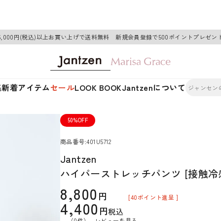
6,000円(税込)以上お買い上げで送料無料 新規会員登録で500ポイントプレゼン
集
新着アイテム
セール
LOOK BOOK
Jantzenについて
50%OFF
商品番号
401U5712
Jantzen
ハイパーストレッチパンツ [接触冷
8,800
[
40
ポイント進呈 ]
4,400
税込
（0件）
レビューを見る