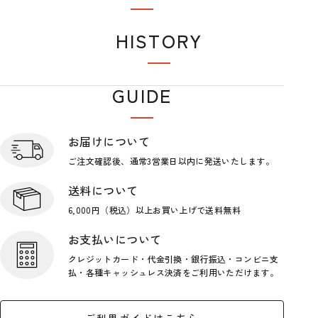
おすすめアイテム
HISTORY
閲覧履歴
GUIDE
ショップガイド
お届けについて
ご注文確認後、通常3営業日
以内に発送いたします。
送料について
6,000円（税込）以上お買い上げで
送料無料
お支払いについて
クレジットカード・代金引換・銀行
振込・コンビニ支
払・各種キャッシ
ュレス決済をご利用いただけます。