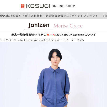
円(税込)以上お買い上げで送料無料 新規会員登録で500ポイントプレゼント
6,
商品一覧
特集
新着アイテム
セール
LOOK BOOK
Jantzenについて
トップページ
Jantzen
Jantzenサテンジャカード イージーパンツ