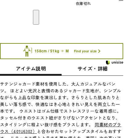
—
在庫切れ
158cm / 51kg
M
Find your size
アイテム説明
サイズ・詳細
サテンジャカード素材を使用した、大人カジュアルなパン
ツ。 ほどよい光沢と表情のあるジャカード生地が、シンプル
ながらも上品な印象を演出します。さらりとした肌あたりと
美しい落ち感で、快適なはき心地ときれい見えを両立した一
本です。 ウエストはゴム仕様でストレスフリーな着用感に。
タッセル付きのウエスト紐がさりげないアクセントとなり、
スタイリングに程よい抜け感をプラスします。
同素材のブラ
ウス（401U6302）
と合わせたセットアップスタイルもおすす
め。 リラックス感と上品さを兼ね備えた、着回し力の高いア