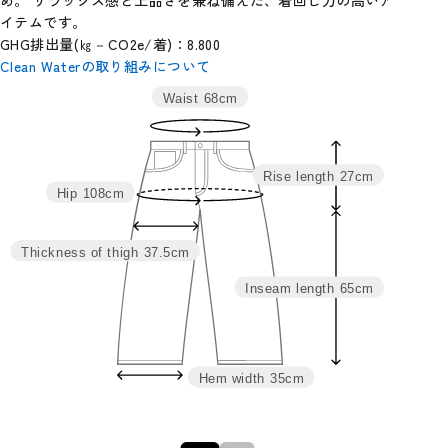
イテムです。
GHG排出量(㎏－CO2e/着)：8.800
Clean Waterの取り組みについて
Waist
68cm
サイ
ウエス
ヒッ
わた
裾
股
股
総
ズ
ト
プ
り
幅
上
下
丈
Rise length
27cm
M
68
108
37.5
35
27
65
92
Hip
108cm
L
74
114
39.5
37
28
67
95
Thickness of thigh
37.5cm
Inseam length
65cm
Hem width
35cm