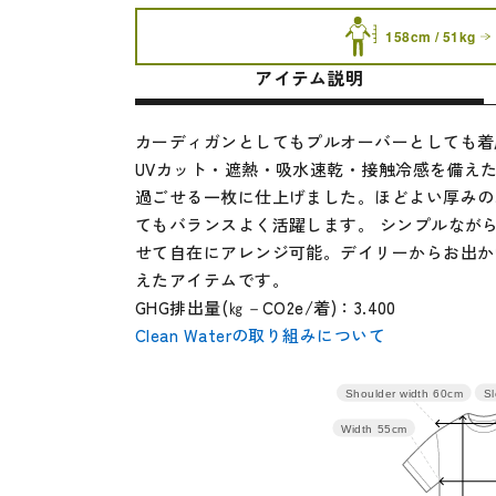
158cm / 51kg
アイテム説明
カーディガンとしてもプルオーバーとしても着
UVカット・遮熱・吸水速乾・接触冷感を備え
過ごせる一枚に仕上げました。ほどよい厚みの
てもバランスよく活躍します。 シンプルなが
せて自在にアレンジ可能。デイリーからお出か
えたアイテムです。
GHG排出量(㎏－CO2e/着)：3.400
Clean Waterの取り組みについて
Sl
Shoulder width
60cm
サイズ
身丈
肩
Width
55cm
M
58
60
L
60
62