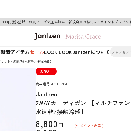
6,000円(税込)以上お買い上げで送料無料 新規会員登録で500ポイントプレゼン
集
新着アイテム
セール
LOOK BOOK
Jantzenについて
UVカット/遮熱/吸水速乾/接触冷感】
30%OFF
商品番号
401U6404
Jantzen
2WAYカーディガン 【マルチファン
水速乾/接触冷感】
8,800
[
56
ポイント進呈 ]