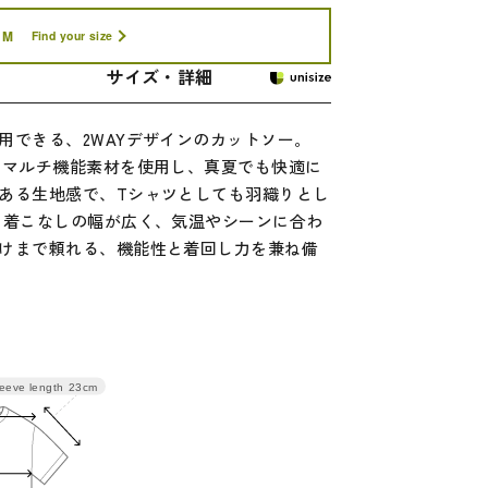
M
Find your size
サイズ・詳細
用できる、2WAYデザインのカットソー。
たマルチ機能素材を使用し、真夏でも快適に
ある生地感で、Tシャツとしても羽織りとし
ら着こなしの幅が広く、気温やシーンに合わ
けまで頼れる、機能性と着回し力を兼ね備
eeve length
23cm
幅
バスト
袖丈
110
23
118
24