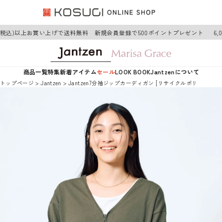
円(税込)以上お買い上げで送料無料 新規会員登録で500ポイントプレゼント
6,
商品一覧
特集
新着アイテム
セール
LOOK BOOK
Jantzenについて
トップページ
Jantzen
Jantzen7分袖ジップカーディガン [リサイクルポリエステル