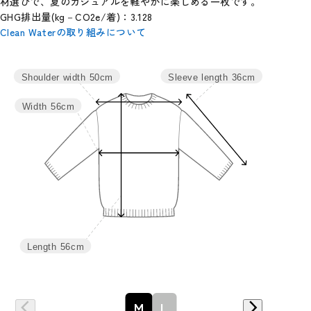
材選びで、夏のカジュアルを軽やかに楽しめる一枚です。
GHG排出量(kg－CO2e/着)：3.128
Clean Waterの取り組みについて
サイズ
身丈
肩幅
バスト
袖丈
Sleeve length
36cm
Shoulder width
50cm
M
56
50
112
36
Width
56cm
L
58
52
120
37
Length
56cm
詳細はこちら
M
L