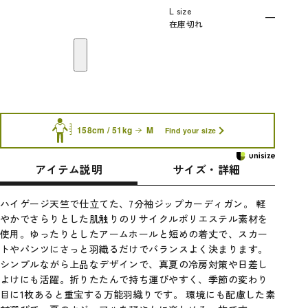
L size
—
在庫切れ
158cm / 51kg
M
Find your size
アイテム説明
サイズ・詳細
ハイゲージ天竺で仕立てた、7分袖ジップカーディガン。 軽
やかでさらりとした肌触りのリサイクルポリエステル素材を
使用。ゆったりとしたアームホールと短めの着丈で、スカー
トやパンツにさっと羽織るだけでバランスよく決まります。
シンプルながら上品なデザインで、真夏の冷房対策や日差し
よけにも活躍。折りたたんで持ち運びやすく、季節の変わり
目に1枚あると重宝する万能羽織りです。 環境にも配慮した素