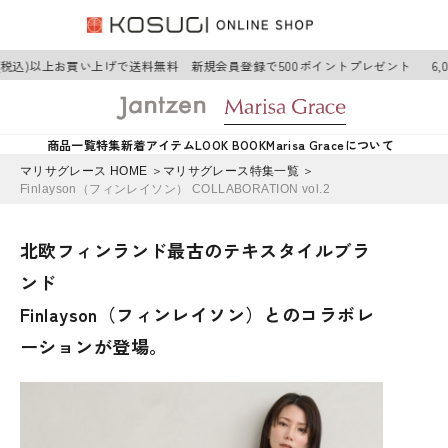
円(税込)以上お買い上げで送料無料 新規会員登録で500ポイントプレゼント
6,0
商品一覧
特集
新着アイテム
LOOK BOOK
Marisa Graceについて
マリサグレース HOME ＞
マリサグレース特集一覧 ＞
Finlayson（フィンレイソン） COLLABORATION vol.2
北欧フィンランド最古のテキスタイルブラ
ンド
Finlayson（フィンレイソン）とのコラボレ
ーションが登場。