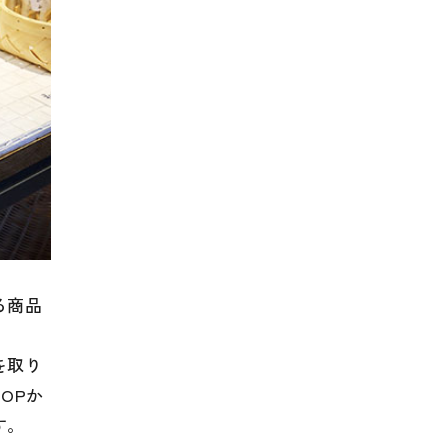
る商品
を取り
OPか
す。