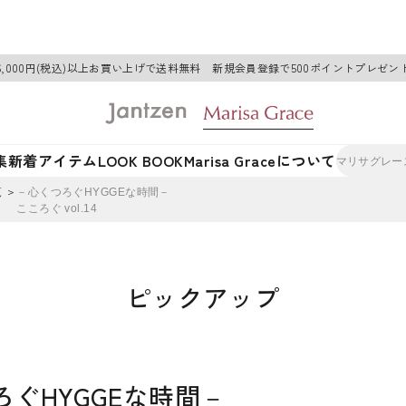
6,000円(税込)以上お買い上げで送料無料 新規会員登録で500ポイントプレゼン
集
新着アイテム
LOOK BOOK
Marisa Graceについて
 ＞
－心くつろぐHYGGEな時間－
こころぐ vol.14
ピックアップ
ぐHYGGEな時間－