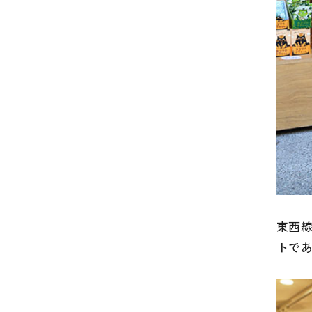
東西
トで