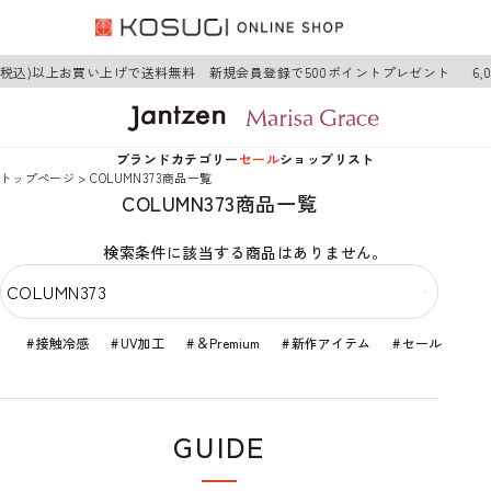
0円(税込)以上お買い上げで送料無料 新規会員登録で500ポイントプレゼント
6
ブランド
カテゴリー
セール
ショップリスト
トップページ
COLUMN373商品一覧
COLUMN373商品一覧
Jantzen
アウター
Jantzen
検索条件に該当する商品はありません。
Marisa Grace
トップス
Marisa Grace
ワンピース
接触冷感
UV加工
＆Premium
新作アイテム
セール
ボトムス
GUIDE
グッズ
ショップガイド