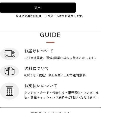
次へ
登録に必要な認証コードをメールにてお送りします。
GUIDE
ショップガイド
お届けについて
ご注文確認後、通常3営業日
以内に発送いたします。
送料について
6,000円（税込）以上お買い上げで
送料無料
お支払いについて
クレジットカード・代金引換・銀行
振込・コンビニ支
払・各種キャッシ
ュレス決済をご利用いただけます。