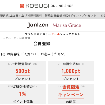
0円(税込)以上お買い上げで送料無料 新規会員登録で500ポイントプレゼント
6
ブランド
カテゴリー
セール
ショップリスト
トップページ
会員登録
会員登録
Jantzen
アウター
Jantzen
下記の内容をご入力の上、お進みください。
Marisa Grace
トップス
Marisa Grace
新規登録で
お誕生月に
500pt
1,000pt
ワンピース
プレゼント
プレゼント
ボトムス
会員限定
ご購入金額の
1%
キャンペーン
グッズ
ポイント還元
の開催