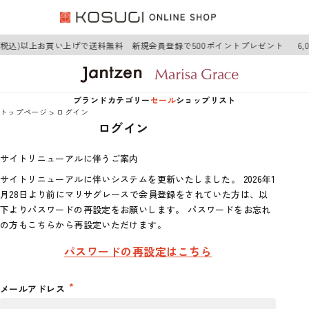
0円(税込)以上お買い上げで送料無料 新規会員登録で500ポイントプレゼント
6
ブランド
カテゴリー
セール
ショップリスト
トップページ
ログイン
ログイン
Jantzen
アウター
Jantzen
サイトリニューアルに伴うご案内
Marisa Grace
トップス
Marisa Grace
サイトリニューアルに伴いシステムを更新いたしました。 2026年1
月28日より前にマリサグレースで会員登録をされていた方は、以
ワンピース
下よりパスワードの再設定をお願いします。 パスワードをお忘れ
の方もこちらから再設定いただけます。
ボトムス
パスワードの再設定はこちら
グッズ
メールアドレス