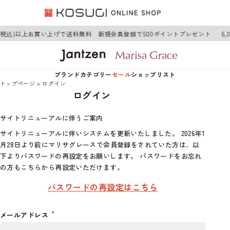
0円(税込)以上お買い上げで送料無料 新規会員登録で500ポイントプレゼント
6
ブランド
カテゴリー
セール
ショップリスト
トップページ
ログイン
ログイン
Jantzen
アウター
Jantzen
サイトリニューアルに伴うご案内
Marisa Grace
トップス
Marisa Grace
サイトリニューアルに伴いシステムを更新いたしました。 2026年1
月28日より前にマリサグレースで会員登録をされていた方は、以
ワンピース
下よりパスワードの再設定をお願いします。 パスワードをお忘れ
の方もこちらから再設定いただけます。
ボトムス
パスワードの再設定はこちら
グッズ
メールアドレス