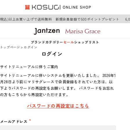
0円(税込)以上お買い上げで送料無料 新規会員登録で500ポイントプレゼント
6
ブランド
カテゴリー
セール
ショップリスト
トップページ
ログイン
ログイン
Jantzen
アウター
Jantzen
サイトリニューアルに伴うご案内
Marisa Grace
トップス
Marisa Grace
サイトリニューアルに伴いシステムを更新いたしました。 2026年1
月28日より前にマリサグレースで会員登録をされていた方は、以
ワンピース
下よりパスワードの再設定をお願いします。 パスワードをお忘れ
の方もこちらから再設定いただけます。
ボトムス
パスワードの再設定はこちら
グッズ
メールアドレス