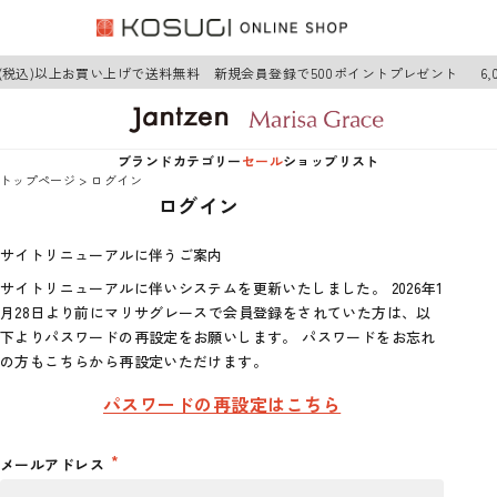
0円(税込)以上お買い上げで送料無料 新規会員登録で500ポイントプレゼント
6
ブランド
カテゴリー
セール
ショップリスト
トップページ
ログイン
ログイン
Jantzen
アウター
Jantzen
サイトリニューアルに伴うご案内
Marisa Grace
トップス
Marisa Grace
サイトリニューアルに伴いシステムを更新いたしました。 2026年1
月28日より前にマリサグレースで会員登録をされていた方は、以
ワンピース
下よりパスワードの再設定をお願いします。 パスワードをお忘れ
の方もこちらから再設定いただけます。
ボトムス
パスワードの再設定はこちら
グッズ
メールアドレス