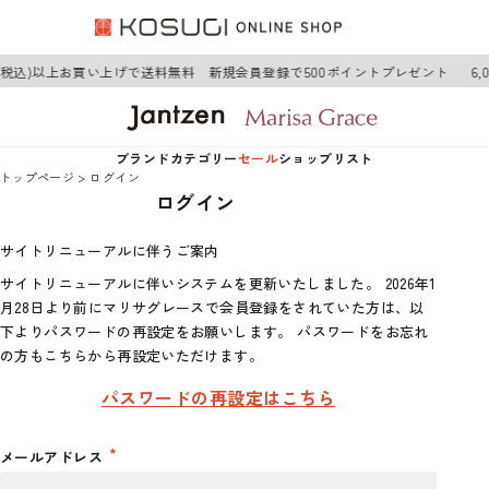
0円(税込)以上お買い上げで送料無料 新規会員登録で500ポイントプレゼント
6
ブランド
カテゴリー
セール
ショップリスト
トップページ
ログイン
ログイン
Jantzen
アウター
Jantzen
サイトリニューアルに伴うご案内
Marisa Grace
トップス
Marisa Grace
サイトリニューアルに伴いシステムを更新いたしました。 2026年1
月28日より前にマリサグレースで会員登録をされていた方は、以
ワンピース
下よりパスワードの再設定をお願いします。 パスワードをお忘れ
の方もこちらから再設定いただけます。
ボトムス
パスワードの再設定はこちら
グッズ
メールアドレス