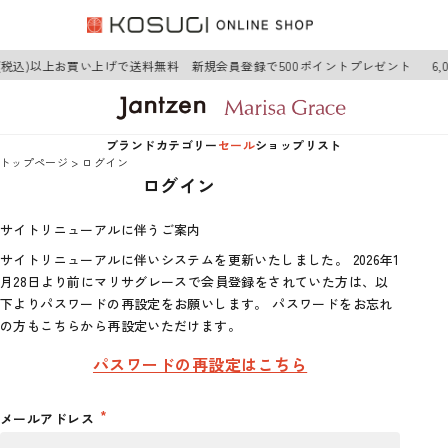
0円(税込)以上お買い上げで送料無料 新規会員登録で500ポイントプレゼント
6
ブランド
カテゴリー
セール
ショップリスト
トップページ
ログイン
ログイン
Jantzen
アウター
Jantzen
サイトリニューアルに伴うご案内
Marisa Grace
トップス
Marisa Grace
サイトリニューアルに伴いシステムを更新いたしました。 2026年1
月28日より前にマリサグレースで会員登録をされていた方は、以
ワンピース
下よりパスワードの再設定をお願いします。 パスワードをお忘れ
の方もこちらから再設定いただけます。
ボトムス
パスワードの再設定はこちら
グッズ
メールアドレス