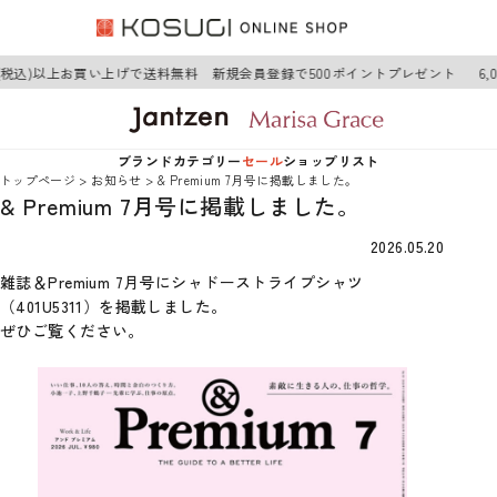
0円(税込)以上お買い上げで送料無料 新規会員登録で500ポイントプレゼント
6
ブランド
カテゴリー
セール
ショップリスト
トップページ
お知らせ
& Premium 7月号に掲載しました。
& Premium 7月号に掲載しました。
Jantzen
アウター
Jantzen
2026.05.20
Marisa Grace
トップス
Marisa Grace
雑誌＆Premium 7月号にシャドーストライプシャツ
（401U5311）を掲載しました。
ぜひご覧ください。
ワンピース
ボトムス
グッズ