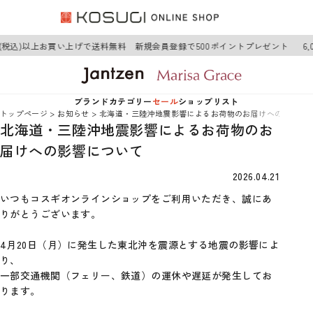
0円(税込)以上お買い上げで送料無料 新規会員登録で500ポイントプレゼント
6
ブランド
カテゴリー
セール
ショップリスト
トップページ
お知らせ
北海道・三陸沖地震影響によるお荷物のお届けへの影響に
北海道・三陸沖地震影響によるお荷物のお
Jantzen
アウター
Jantzen
届けへの影響について
Marisa Grace
トップス
Marisa Grace
2026.04.21
いつもコスギオンラインショップをご利用いただき、誠にあ
ワンピース
りがとうございます。
4月20日（月）に発生した東北沖を震源とする地震の影響によ
ボトムス
り、
一部交通機関（フェリー、鉄道）の運休や遅延が発生してお
グッズ
ります。