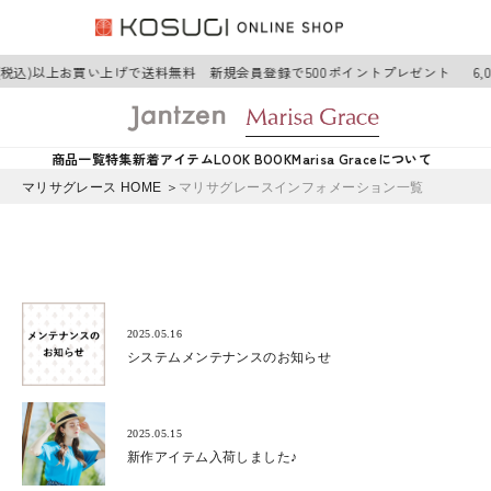
0円(税込)以上お買い上げで送料無料 新規会員登録で500ポイントプレゼント
6
商品一覧
特集
新着アイテム
LOOK BOOK
Marisa Graceについて
マリサグレース HOME ＞
マリサグレースインフォメーション一覧
2025.05.16
システムメンテナンスのお知らせ
2025.05.15
新作アイテム入荷しました♪