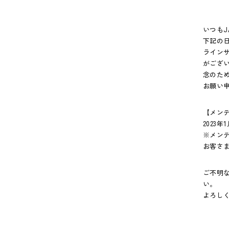
いつもJ
下記の
ライン
がござ
念のた
お願い
【メン
2023年
※メン
お客さ
ご不明
い。
よろし