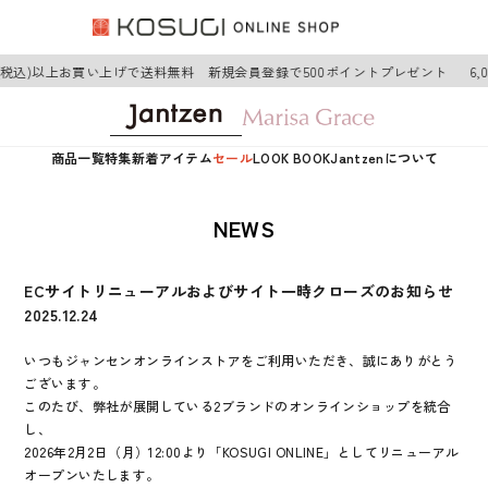
0円(税込)以上お買い上げで送料無料 新規会員登録で500ポイントプレゼント
6
商品一覧
特集
新着アイテム
セール
LOOK BOOK
Jantzenについて
NEWS
ECサイトリニューアルおよびサイト一時クローズのお知らせ
2025.12.24
いつもジャンセンオンラインストアをご利用いただき、誠にありがとう
ございます。
このたび、弊社が展開している2ブランドのオンラインショップを統合
し、
2026年2月2日（月）12:00より「KOSUGI ONLINE」としてリニューアル
オープンいたします。