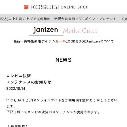
0円(税込)以上お買い上げで送料無料 新規会員登録で500ポイントプレゼント
6
商品一覧
特集
新着アイテム
セール
LOOK BOOK
Jantzenについて
NEWS
コンビニ決済
メンテナンスのお知らせ
2022.10.14
いつもJANTZENオンラインサイトをご利用頂き誠にありがとうござい
ます。
下記日程にてコンビニ決済のメンテナンスが実施されます。
【 作業日時 】