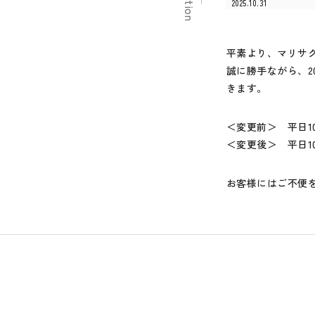
2025.10.31
平素より、マリサ
誠に勝手ながら、2
きます。
＜変更前＞ 平日10:0
＜変更後＞ 平日10:0
お客様にはご不便