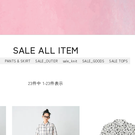
SALE ALL ITEM
E
PANTS & SKIRT
SALE_OUTER
sale_knit
SALE_GOODS
SALE TOPS
23
件中
1
-
23
件表示