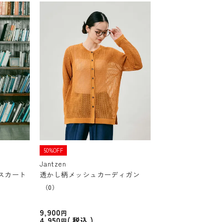
50%OFF
Jantzen
スカート
透かし柄メッシュカーディガン
（0）
9,900
4,950
税込