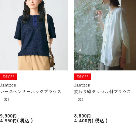
50%OFF
50%OFF
Jantzen
Jantzen
レースヘンリーネックブラウス
変わり織タッセル付ブラウス
（0）
（0）
9,900
8,800
4,950
4,400
税込
税込