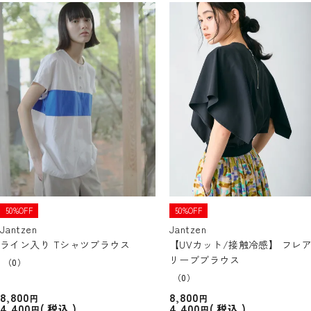
50%OFF
50%OFF
Jantzen
Jantzen
ライン入り Tシャツブラウス
【UVカット/接触冷感】 フレ
リーブブラウス
（0）
（0）
8,800
8,800
4,400
4,400
税込
税込