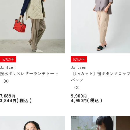
50%OFF
50%OFF
Jantzen
Jantzen
撥水ポリ×レザーランチトート
【UVカット】裾ボタンクロッ
パンツ
（0）
（0）
7,689
9,900
3,844
4,950
税込
税込