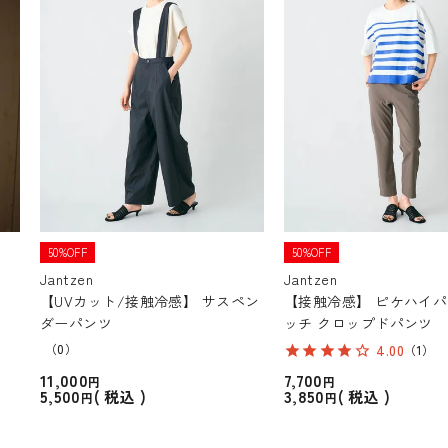
50%OFF
50%OFF
Jantzen
Jantzen
【UVカット/接触冷感】 サスペン
【接触冷感】 ピケハイ
ダーパンツ
ッチ クロップドパンツ
（0）
4.00
（1）
11,000
7,700
5,500
3,850
税込
税込