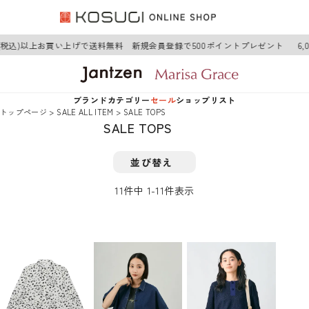
円(税込)以上お買い上げで送料無料 新規会員登録で500ポイントプレゼント
6,
ブランド
カテゴリー
セール
ショップリスト
トップページ
SALE ALL ITEM
SALE TOPS
SALE TOPS
Jantzen
アウター
Jantzen
並び替え
Marisa Grace
トップス
Marisa Grace
11
件中
1
-
11
件表示
ワンピース
ボトムス
グッズ