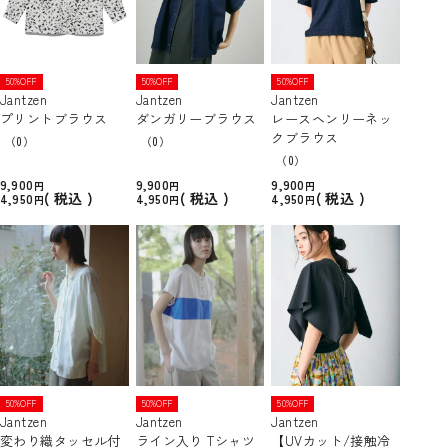
50%OFF
50%OFF
50%OFF
Jantzen
Jantzen
Jantzen
プリントブラウス
ダンガリーブラウス
レースヘンリーネッ
クブラウス
（0）
（0）
（0）
9,900
9,900
9,900
税込
税込
税込
4,950
4,950
4,950
50%OFF
50%OFF
50%OFF
Jantzen
Jantzen
Jantzen
変わり織タッセル付
ライン入り Tシャツ
【UVカット/接触冷