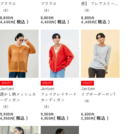
ブラウス
ブラウス
感】 フレアスリーブ
ブラウス
（0）
（0）
（0）
8,800
8,800
8,800
税込
税込
税込
4,400
4,400
4,400
50%OFF
50%OFF
50%OFF
Jantzen
Jantzen
Jantzen
透かし柄メッシュカ
フェイクレイヤード
リブボーダーロンT
ーディガン
カーディガン
（0）
（0）
（0）
9,900
9,900
6,600
税込
税込
税込
4,950
4,950
3,300