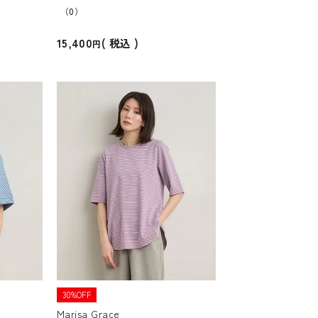
（0）
15,400
税込
30%OFF
Marisa Grace