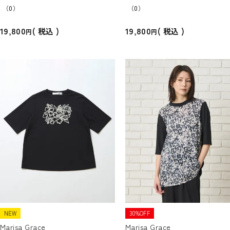
（0）
（0）
19,800
19,800
税込
税込
NEW
30%OFF
Marisa Grace
Marisa Grace