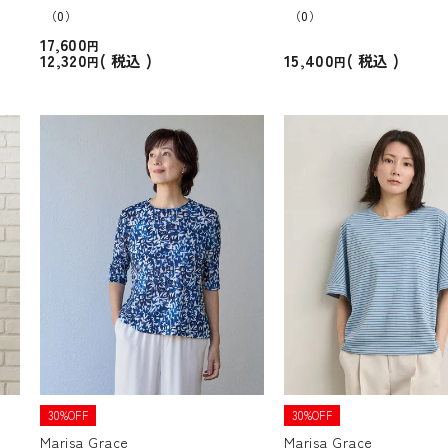
（0）
（0）
17,600
12,320
15,400
税込
税込
30%OFF
30%OFF
Marisa Grace
Marisa Grace