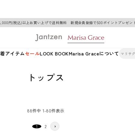
6,000円(税込)以上お買い上げで送料無料 新規会員登録で500ポイントプレゼン
新着アイテム
セール
LOOK BOOK
Marisa Graceについて
トップス
88
件中
1
-
80
件表示
1
2