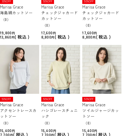
30%OFF
50%OFF
50%OFF
Marisa Grace
Marisa Grace
Marisa Grace
海島綿カットソー
チェックジャカード
チェックジャカード
カットソー
カットソー
（0）
（0）
（0）
19,800
17,600
17,600
税込
税込
税込
13,860
8,800
8,800
50%OFF
50%OFF
50%OFF
Marisa Grace
Marisa Grace
Marisa Grace
アクセントレースカ
ハシゴレースチュニ
ツイルジャージカッ
ットソー
ック
トソー
（0）
（0）
（0）
15,400
15,400
15,400
税込
税込
税込
7,700
7,700
7,700