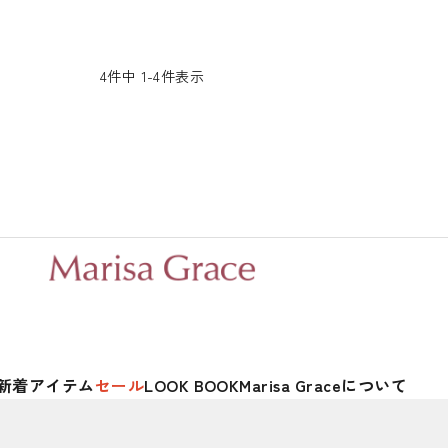
4
件中
1
-
4
件表示
新着アイテム
セール
LOOK BOOK
Marisa Graceについて