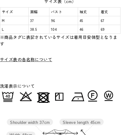
サイズ表（cm）
サイズ
肩幅
バスト
袖丈
着丈
M
37
96
45
67
L
38.5
104
46
69
※商品タグに表記されているサイズは着用目安体型となりま
す
サイズ表の各名称について
洗濯表示について
Sleeve length
45cm
Shoulder width
37cm