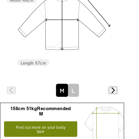
Width
48cm
Length
67cm
M
L
158cm 51kgRecommended
M
Find out more on your body
type