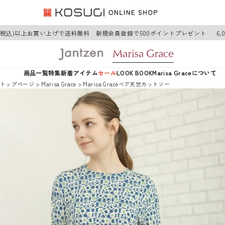
円(税込)以上お買い上げで送料無料 新規会員登録で500ポイントプレゼント
6,
商品一覧
特集
新着アイテム
セール
LOOK BOOK
Marisa Graceについて
トップページ
Marisa Grace
Marisa Graceベア天竺カットソー