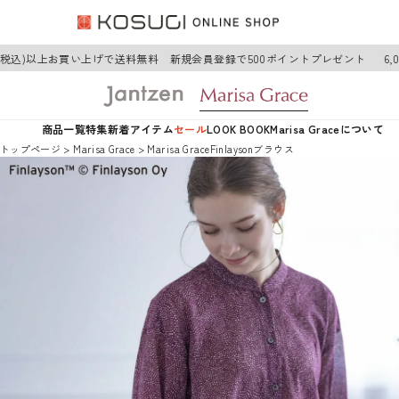
円(税込)以上お買い上げで送料無料 新規会員登録で500ポイントプレゼント
6,
商品一覧
特集
新着アイテム
セール
LOOK BOOK
Marisa Graceについて
トップページ
Marisa Grace
Marisa GraceFinlaysonブラウス