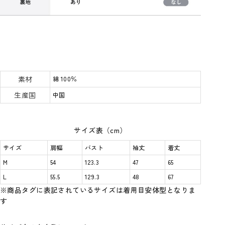
素材
綿 100％
生産国
中国
サイズ表（cm）
サイズ
肩幅
バスト
袖丈
着丈
M
54
123.3
47
65
L
55.5
129.3
48
67
※商品タグに表記されているサイズは着用目安体型となりま
す