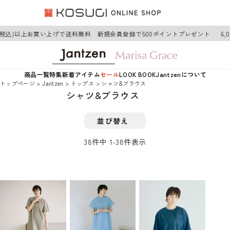
(税込)以上お買い上げで送料無料 新規会員登録で500ポイントプレゼント
6,0
商品一覧
特集
新着アイテム
セール
LOOK BOOK
Jantzenについて
トップページ
Jantzen
トップス
シャツ&ブラウス
シャツ&ブラウス
並び替え
38
件中
1
-
38
件表示