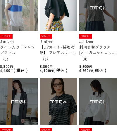
在庫切れ
50%OFF
50%OFF
30%OFF
Jantzen
Jantzen
Jantzen
ライン入り Tシャツ
【UVカット/接触冷
刺繍切替ブラウス
ブラウス
感】 フレアスリーブ
[オーガニックコット
ブラウス
ン]
（0）
（0）
（0）
8,800
8,800
9,900
税込
税込
税込
4,400
4,400
6,930
在庫切れ
在庫切れ
在庫切れ
50%OFF
50%OFF
50%OFF