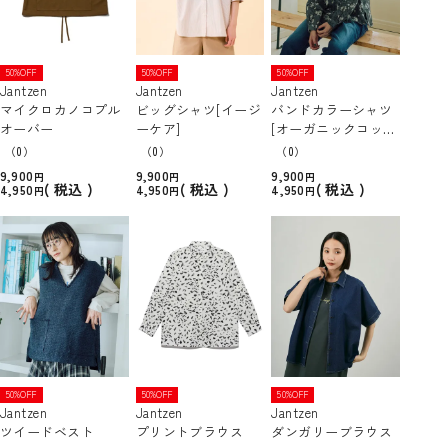
50%OFF
50%OFF
50%OFF
Jantzen
Jantzen
Jantzen
マイクロカノコプル
ビッグシャツ[イージ
バンドカラーシャツ
オーバー
ーケア]
[オーガニックコット
ン]
（0）
（0）
（0）
9,900
9,900
9,900
税込
税込
税込
4,950
4,950
4,950
50%OFF
50%OFF
50%OFF
Jantzen
Jantzen
Jantzen
ツイードベスト
プリントブラウス
ダンガリーブラウス