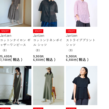
50%OFF
30%OFF
30%OFF
Jantzen
Jantzen
Jantzen
コットンナイロン ギ
コットンリネンボイ
ストライププリント
ャザーワンピース
ル シャツ
シャツ
（0）
（0）
（0）
15,400
9,900
9,900
税込
税込
税込
7,700
6,930
6,930