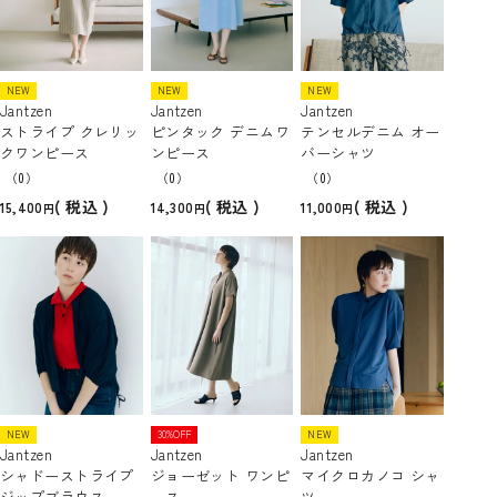
NEW
NEW
NEW
Jantzen
Jantzen
Jantzen
ストライプ クレリッ
ピンタック デニムワ
テンセルデニム オー
クワンピース
ンピース
バーシャツ
（0）
（0）
（0）
税込
税込
税込
15,400
14,300
11,000
NEW
30%OFF
NEW
Jantzen
Jantzen
Jantzen
シャドーストライプ
ジョーゼット ワンピ
マイクロカノコ シャ
ジップブラウス
ース
ツ