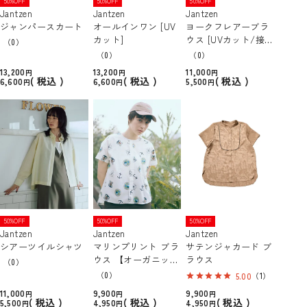
50%OFF
50%OFF
50%OFF
Jantzen
Jantzen
Jantzen
ジャンパースカート
オールインワン [UV
ヨークフレアーブラ
カット]
ウス [UVカット/接触
（0）
冷感]
（0）
（0）
13,200
13,200
11,000
税込
税込
税込
6,600
6,600
5,500
50%OFF
50%OFF
50%OFF
Jantzen
Jantzen
Jantzen
シアーツイルシャツ
マリンプリント ブラ
サテンジャカード ブ
ウス 【オーガニック
ラウス
（0）
コットン】
（0）
5.00
（1）
11,000
9,900
9,900
税込
税込
税込
5,500
4,950
4,950