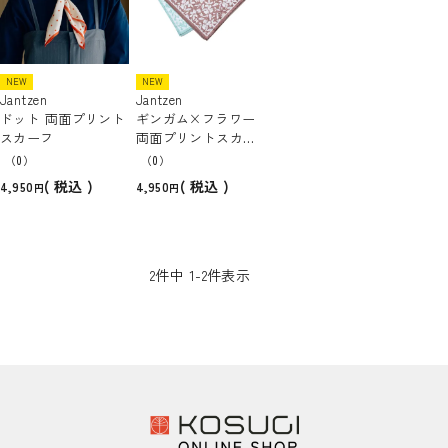
NEW
NEW
Jantzen
Jantzen
ドット 両面プリント
ギンガム×フラワー
スカーフ
両面プリントスカー
フ
（0）
（0）
税込
税込
4,950
4,950
2
件中
1
-
2
件表示