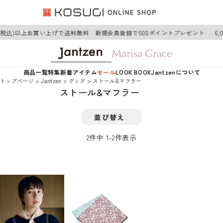
0円(税込)以上お買い上げで送料無料 新規会員登録で500ポイントプレゼント
6
商品一覧
特集
新着アイテム
セール
LOOK BOOK
Jantzenについて
トップページ
Jantzen
グッズ
ストール&マフラー
ストール&マフラー
並び替え
2
件中
1
-
2
件表示