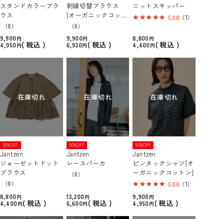
スタンドカラーブラ
刺繍切替ブラウス
ニットスキッパー
ウス
[オーガニックコット
5.00
（1）
ン]
（0）
（0）
9,900
9,900
8,800
税込
税込
税込
4,950
6,930
4,400
在庫切れ
在庫切れ
在庫切れ
50%OFF
50%OFF
50%OFF
Jantzen
Jantzen
Jantzen
ジョーゼットドット
レースパーカ
ピンタックシャツ[オ
ブラウス
ーガニックコットン]
（0）
（0）
5.00
（1）
8,800
13,200
9,900
税込
税込
税込
4,400
6,600
4,950