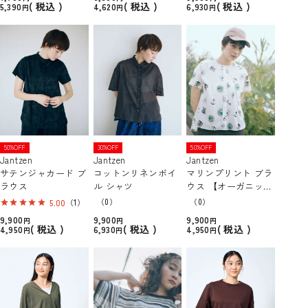
税込
税込
税込
5,390
4,620
6,930
50%OFF
30%OFF
50%OFF
Jantzen
Jantzen
Jantzen
サテンジャカード ブ
コットンリネンボイ
マリンプリント ブラ
ラウス
ル シャツ
ウス 【オーガニック
コットン】
（0）
（0）
5.00
（1）
9,900
9,900
9,900
税込
税込
税込
4,950
6,930
4,950