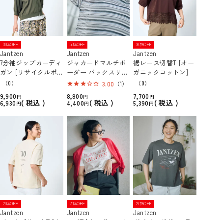
30%OFF
50%OFF
30%OFF
Jantzen
Jantzen
Jantzen
7分袖ジップカーディ
ジャカードマルチボ
裾レース切替T [オー
ガン [リサイクルポ
ーダー バックスリッ
ガニックコットン]
リエステル]
トT
（0）
（0）
3.00
（1）
9,900
8,800
7,700
税込
税込
税込
6,930
4,400
5,390
20%OFF
20%OFF
20%OFF
Jantzen
Jantzen
Jantzen