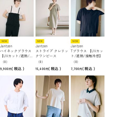
NEW
NEW
NEW
Jantzen
Jantzen
Jantzen
ハイネックブラウス
ストライプ クレリッ
Tブラウス 【UVカッ
【UVカット/遮熱/接
クワンピース
ト/遮熱/接触冷感】
触冷感】
（0）
（0）
（0）
税込
税込
税込
9,900
15,400
7,700