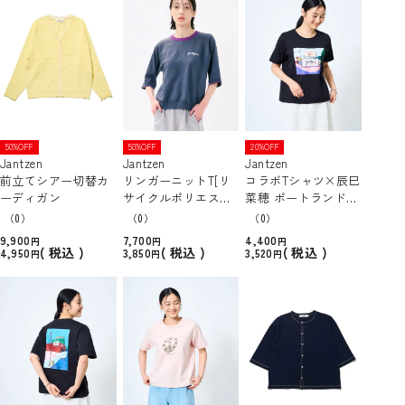
50%OFF
50%OFF
20%OFF
Jantzen
Jantzen
Jantzen
前立てシアー切替カ
リンガーニットT[リ
コラボTシャツ×辰巳
ーディガン
サイクルポリエステ
菜穂 ポートランドフ
ル/ウォッシャブル]
ロントプリントT [吸
（0）
（0）
（0）
水速乾/UVカット]
9,900
7,700
4,400
税込
税込
税込
4,950
3,850
3,520