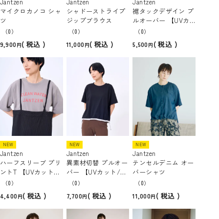
Jantzen
Jantzen
Jantzen
マイクロカノコ シャ
シャドーストライプ
裾タックデザイン プ
ツ
ジップブラウス
ルオーバー 【UVカ
ット/吸水速乾】
（0）
（0）
（0）
税込
税込
税込
9,900
11,000
5,500
NEW
NEW
NEW
Jantzen
Jantzen
Jantzen
ハーフスリーブ プリ
異素材切替 プルオー
テンセルデニム オー
ントT 【UVカット/
バー 【UVカット/吸
バーシャツ
吸水速乾】
水速乾】
（0）
（0）
（0）
税込
税込
税込
4,400
7,700
11,000