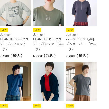
NEW
NEW
NEW
Jantzen
Jantzen
Jantzen
PEANUTS ハーフス
PEANUTS ロングス
ハーフジップ 7分袖
リーブスウェット
リーブTシャツ 【UV
プルオーバー 【オー
カット/吸水速乾】
ガニックコットン】
（0）
（0）
（0）
税込
税込
税込
7,700
6,600
7,700
NEW
NEW
NEW