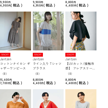
9,900
9,900
8,800
税込
税込
税込
4,950
4,950
4,400
50%OFF
50%OFF
50%OFF
Jantzen
Jantzen
Jantzen
コットンナイロン ギ
ライン入り Tシャツ
【UVカット/接触冷
ャザーワンピース
ブラウス
感】 フレアスリーブ
ブラウス
（0）
（0）
（0）
15,400
8,800
8,800
税込
税込
税込
7,700
4,400
4,400