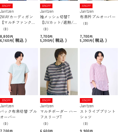
30%OFF
30%OFF
30%OFF
Jantzen
Jantzen
Jantzen
2WAYカーディガン
袖メッシュ切替T
布帛衿プルオーバー
【マルチファンクシ
【UVカット/遮熱/吸
（0）
ョン】 【UVカット/
水速乾/接触冷感】
（0）
（0）
遮熱/吸水速乾/接触
8,800
7,700
7,700
冷感】
税込
税込
税込
6,160
5,390
5,390
30%OFF
30%OFF
30%OFF
Jantzen
Jantzen
Jantzen
バック布帛切替 プル
マルチボーダー ハー
ストライププリント
オーバー
フスリーブT
シャツ
（0）
（0）
（0）
7,700
6,600
9,900