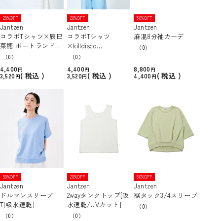
20%OFF
20%OFF
50%OFF
Jantzen
Jantzen
Jantzen
コラボTシャツ×辰巳
コラボTシャツ
麻混8分袖カーデ
菜穂 ポートランドバ
×killdisco
（0）
ックプリントT [吸水
浮き輪とダイビング
（0）
（0）
速乾/UVカット]
ガールTシャツ [吸水
4,400
4,400
8,800
速乾/UVカット]
税込
税込
税込
3,520
3,520
4,400
50%OFF
20%OFF
50%OFF
Jantzen
Jantzen
Jantzen
ドルマンスリーブ
2wayタンクトップ[吸
裾タック3/4スリーブ
T[吸水速乾]
水速乾/UVカット]
（0）
（0）
（0）