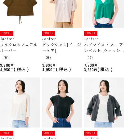
50%OFF
50%OFF
50%OFF
Jantzen
Jantzen
Jantzen
マイクロカノコプル
ビッグシャツ[イージ
ハイツイスト オープ
オーバー
ーケア]
ンベスト [ウォッシ
ャブル]
（0）
（0）
（0）
9,900
9,900
7,700
税込
税込
税込
4,950
4,950
3,850
30%OFF
20%OFF
50%OFF
Jantzen
Jantzen
Jantzen