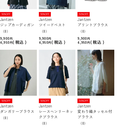
50%OFF
50%OFF
50%OFF
Jantzen
Jantzen
Jantzen
ジップカーディガン
ツイードベスト
プリントブラウス
（0）
（0）
（0）
9,900
9,900
9,900
税込
税込
税込
4,950
4,950
4,950
50%OFF
50%OFF
50%OFF
Jantzen
Jantzen
Jantzen
ダンガリーブラウス
レースヘンリーネッ
変わり織タッセル付
クブラウス
ブラウス
（0）
（0）
（0）