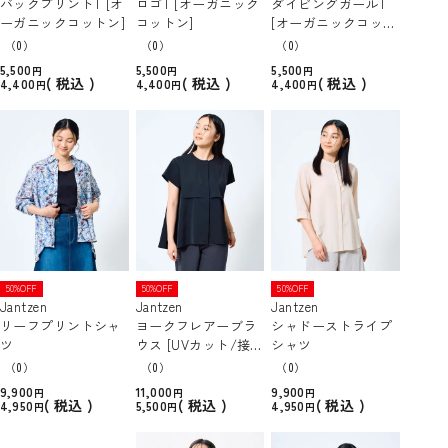
バックプリントT [オ
ロゴT [オーガニック
ダイビングガールT
ーガニックコットン]
コットン]
[オーガニックコット
ン]
（0）
（0）
（0）
5,500
5,500
5,500
税込
税込
税込
4,400
4,400
4,400
50%OFF
50%OFF
50%OFF
Jantzen
Jantzen
Jantzen
リーフプリントシャ
ヨークフレアーブラ
シャドーストライプ
ツ
ウス [UVカット/接触
シャツ
冷感]
（0）
（0）
（0）
9,900
11,000
9,900
税込
税込
税込
4,950
5,500
4,950