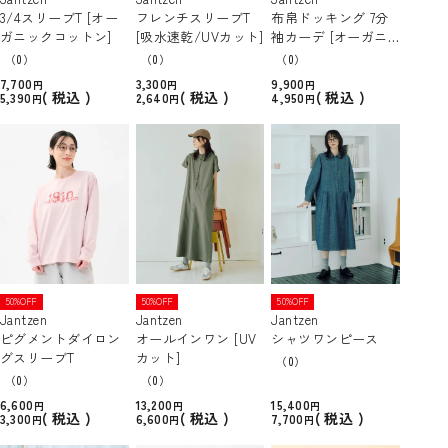
3/4スリーブT [オー
フレンチスリーブT
布帛ドッキング 7分
ガニックコットン]
[吸水速乾/UVカット]
袖カーデ [オーガニ
ックコットン]
（0）
（0）
（0）
7,700
3,300
9,900
税込
税込
税込
5,390
2,640
4,950
50%OFF
50%OFF
50%OFF
Jantzen
Jantzen
Jantzen
ピグメントダイロン
オールインワン [UV
シャツワンピース
グスリーブT
カット]
（0）
（0）
（0）
6,600
13,200
15,400
税込
税込
税込
3,300
6,600
7,700