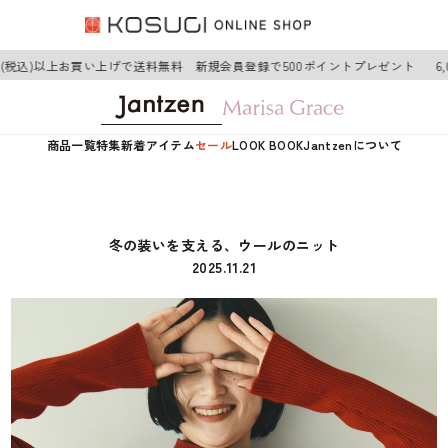
税込)以上お買い上げで送料無料 新規会員登録で500ポイントプレゼント
6,00
商品一覧
特集
新着アイテム
セール
LOOK BOOK
Jantzenについて
冬の装いを支える、ウールのニット
2025.11.21