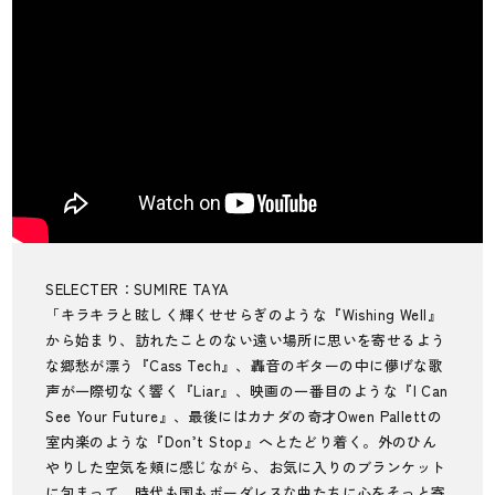
SELECTER：SUMIRE TAYA
「キラキラと眩しく輝くせせらぎのような『Wishing Well』
から始まり、訪れたことのない遠い場所に思いを寄せるよう
な郷愁が漂う『Cass Tech』、轟音のギターの中に儚げな歌
声が一際切なく響く『Liar』、映画の一番目のような『I Can
See Your Future』、最後にはカナダの奇才Owen Pallettの
室内楽のような『Don’t Stop』へとたどり着く。外のひん
やりした空気を頬に感じながら、お気に入りのブランケット
に包まって、時代も国もボーダレスな曲たちに心をそっと寄