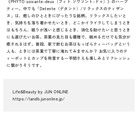
《PHYTO soixante-deux（フィト ソワソント-ドゥ）》のハーブ
ティー。中でも「Detente（デタント）/リラックスのティザン
ヌ」は、癒しのひとときにぴったりな銘柄。リラックスしたいと
き、気持ちを落ち着かせたいとき、どこかイライラしてしまうとき
はもちろん、眠りが浅いと感じるとき、消化を助けたいと思うとき
にも選びたいお茶。茶葉の見た目も優雅で、眺めるだけでも気分が
癒されるはず。普段、家で飲むお茶はもっぱらティーバッグという
人も、ときには茶葉で丁寧に淹れてみませんか？ お気に入りのテ
ィーポットとカップを用意する一手間さえも楽しみとリフレッシュ
に繋がりそうです。
Life&Beauty by JUN ONLINE
https://landb.junonline.jp/