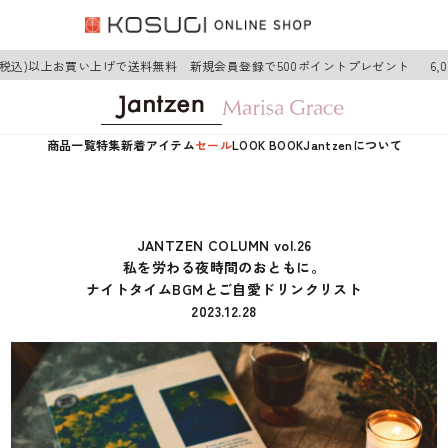
税込)以上お買い上げで送料無料 新規会員登録で500ポイントプレゼント
6,00
商品一覧
特集
新着アイテム
セール
LOOK BOOK
Jantzenについて
JANTZEN COLUMN vol.26
私を労わる夜時間のおともに。
ナイトタイムBGMとご自愛ドリンクリスト
2023.12.28