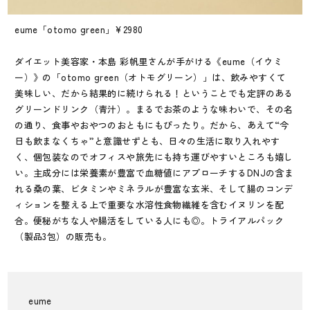
eume「otomo green」¥2980
ダイエット美容家・本島 彩帆里さんが手がける《eume（イウミ
ー）》の「otomo green（オトモグリーン）」は、飲みやすくて
美味しい、だから結果的に続けられる！ということでも定評のある
グリーンドリンク（青汁）。まるでお茶のような味わいで、その名
の通り、食事やおやつのおともにもぴったり。だから、あえて“今
日も飲まなくちゃ”と意識せずとも、日々の生活に取り入れやす
く、個包装なのでオフィスや旅先にも持ち運びやすいところも嬉し
い。主成分には栄養素が豊富で血糖値にアプローチするDNJの含ま
れる桑の葉、ビタミンやミネラルが豊富な玄米、そして腸のコンデ
ィションを整える上で重要な水溶性食物繊維を含むイヌリンを配
合。便秘がちな人や腸活をしている人にも◎。トライアルパック
（製品3包）の販売も。
eume