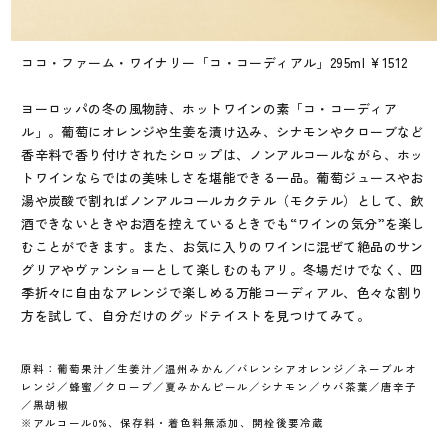
ココ・ファーム・ワイナリー「コ・コーディアル」295ml ¥1512
ヨーロッパの冬の風物詩、ホットワインの素「コ・コーディア
ル」。葡萄にオレンジや生姜を漬け込み、シナモンやクローブなど
香辛料で香り付けされたシロップは、ノンアルコールながら、ホッ
トワインならではの美味しさを堪能できる一品。葡萄ジュースやお
湯や炭酸で割ればノンアルコールカクテル（モクテル）として、飲
酒できないときやお酒を控えているときでも“ワインの気分”を楽し
むことができます。また、お気に入りのワインに混ぜて絶品のサン
グリアやヴァンショーとして楽しむのもアリ。冬場だけでなく、四
季折々に自由なアレンジで楽しめる万能コーディアル、色々な割り
方を試して、自分だけのグッドテイストを見つけてみて。
原料：葡萄果汁／生姜汁／温州みかん／バレンシアオレンジ／ネーブルオ
レンジ／蜂蜜／クローブ／夏みかんピール／シナモン／ウバ茶葉／唐辛子
／黒胡椒
※アルコール0%、保存料・着色料無添加、開栓後要冷蔵