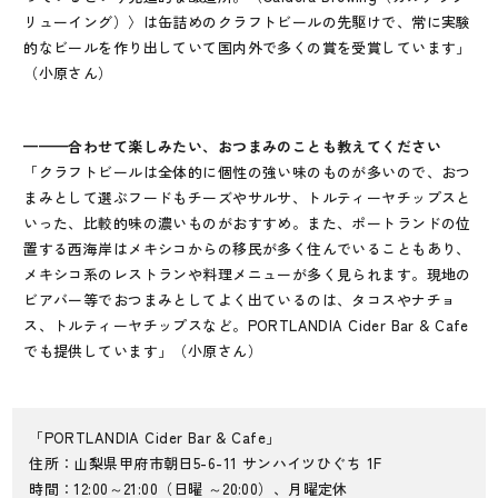
リューイング）〉は缶詰めのクラフトビールの先駆けで、常に実験
的なビールを作り出していて国内外で多くの賞を受賞しています」
（小原さん）
———合わせて楽しみたい、おつまみのことも教えてください
「クラフトビールは全体的に個性の強い味のものが多いので、おつ
まみとして選ぶフードもチーズやサルサ、トルティーヤチップスと
いった、比較的味の濃いものがおすすめ。また、ポートランドの位
置する西海岸はメキシコからの移民が多く住んでいることもあり、
メキシコ系のレストランや料理メニューが多く見られます。現地の
ビアバー等でおつまみとしてよく出ているのは、タコスやナチョ
ス、トルティーヤチップスなど。PORTLANDIA Cider Bar & Cafe
でも提供しています」（小原さん）
「PORTLANDIA Cider Bar & Cafe」
住所：山梨県甲府市朝日5-6-11 サンハイツひぐち 1F
時間：12:00～21:00（日曜 ～20:00）、月曜定休