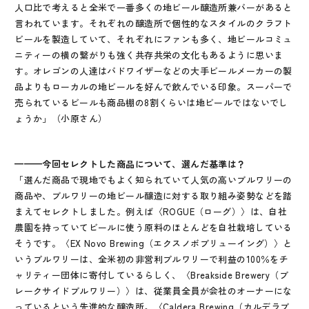
人口比で考えると全米で一番多くの地ビール醸造所兼バーがあると
言われています。それぞれの醸造所で個性的なスタイルのクラフト
ビールを製造していて、それぞれにファンも多く、地ビールコミュ
ニティーの横の繋がりも強く共存共栄の文化もあるように思いま
す。オレゴンの人達はバドワイザーなどの大手ビールメーカーの製
品よりもローカルの地ビールを好んで飲んでいる印象。スーパーで
売られているビールも商品棚の8割くらいは地ビールではないでし
ょうか」（小原さん）
———今回セレクトした商品について、選んだ基準は？
「選んだ商品で現地でもよく知られていて人気の高いブルワリーの
商品や、ブルワリーの地ビール醸造に対する取り組み姿勢などを踏
まえてセレクトしました。例えば〈ROGUE（ローグ）〉は、自社
農園を持っていてビールに使う原料のほとんどを自社栽培している
そうです。〈EX Novo Brewing（エクスノボブリューイング）〉と
いうブルワリーは、全米初の非営利ブルワリーで利益の100％をチ
ャリティー団体に寄付しているらしく、〈Breakside Brewery（ブ
レークサイドブルワリー）〉は、従業員全員が会社のオーナーにな
っているという先進的な醸造所。〈Caldera Brewing（カルデラブ