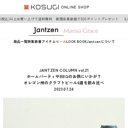
(税込)以上お買い上げで送料無料 新規会員登録で500ポイントプレゼント
6,0
商品一覧
特集
新着アイテム
セール
LOOK BOOK
Jantzenについて
JANTZEN COLUMN vol.21
ホームパーティやBBQのお供にいかが？
オレゴン州のクラフトビール6選を飲み比べ
2023.07.24